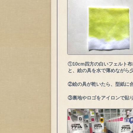
①10cm四方の白いフェルト
と、絵の具を水で薄めながら
②絵の具が乾いたら、型紙に
③裏地やロゴをアイロンで貼