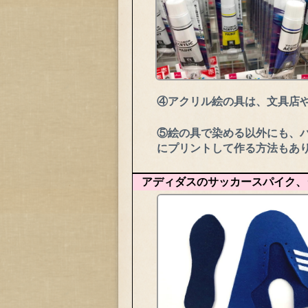
④アクリル絵の具は、文具店や
⑤絵の具で染める以外にも、パ
にプリントして作る方法もあ
アディダスのサッカースパイク、