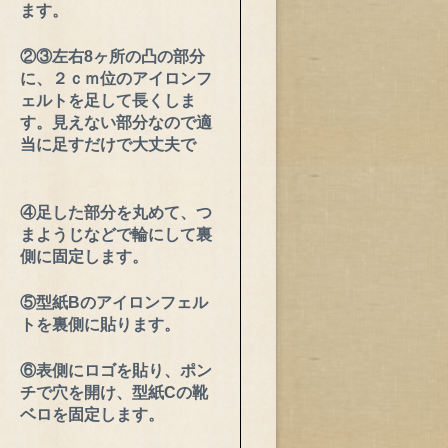
ます。
②③左右8ヶ所の凸の部分
に、２ｃｍ位のアイロンフ
ェルトを足して長くしま
す。見えない部分なので適
当に足すだけで大丈夫で
④足した部分を丸めて、つ
まようじなどで輪にして裏
側に固定します。
⑤型紙Bのアイロンフェル
トを裏側に貼ります。
⑥表側にロゴを貼り、ポン
チで穴を開け、型紙Cの靴
ベロを固定します。